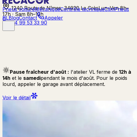
1240 Route de Nîmes, 34920 Le Crès
Lun–Ven 8h–
Pneus voiture
Mécanique
Contrôle technique
Clim
Pneus
17h · Sam 8h–12h
PL
Blog
Contact
Appeler
04 99 53 33 90
Pause fraîcheur d'août :
l'atelier VL ferme de
12h à
14h
et le
samedi
pendant le mois d'août. Pour le poids
lourd, appeler le garage avant déplacement.
Voir le détail