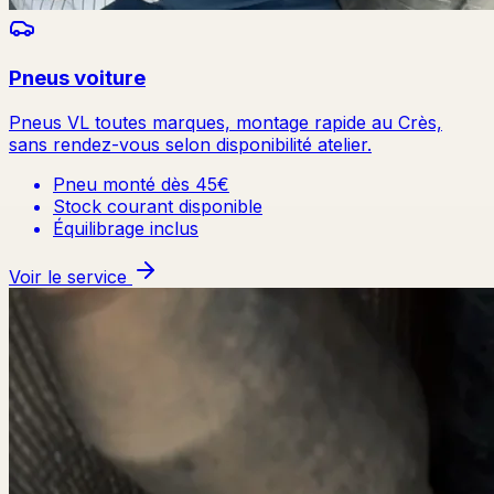
Pneus voiture
Pneus VL toutes marques, montage rapide au Crès,
sans rendez-vous selon disponibilité atelier.
Pneu monté dès 45€
Stock courant disponible
Équilibrage inclus
Voir le service