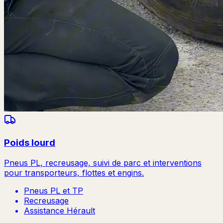
Poids lourd
Pneus PL, recreusage, suivi de parc et interventions
pour transporteurs, flottes et engins.
Pneus PL et TP
Recreusage
Assistance Hérault