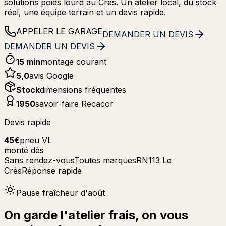
solutions poids lourd au Crès. Un atelier local, du stock
réel, une équipe terrain et un devis rapide.
APPELER LE GARAGE
DEMANDER UN DEVIS
DEMANDER UN DEVIS
15 min
montage courant
5,0
avis Google
Stock
dimensions fréquentes
1950
savoir-faire Recacor
Devis rapide
45€
pneu VL
monté dès
Sans rendez-vous
Toutes marques
RN113 Le
Crès
Réponse rapide
Pause fraîcheur d'août
On garde l'atelier frais, on vous