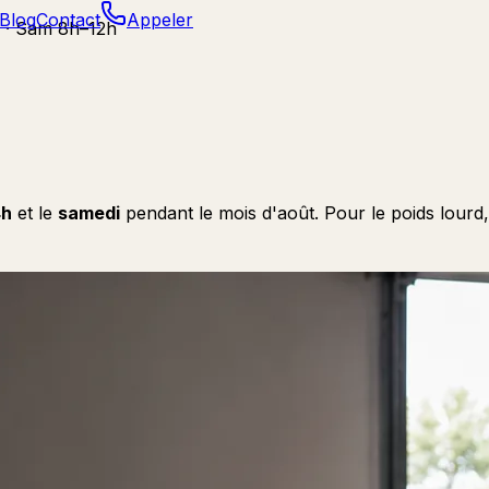
Blog
Contact
Appeler
 · Sam 8h–12h
4h
et le
samedi
pendant le mois d'août. Pour le poids lourd