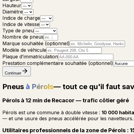
Hauteur
Diamètre
Indice de charge
Indice de vitesse
Type de pneu
Nombre de pneus
Marque souhaitée (optionnel)
Modèle de véhicule
Plaque d'immatriculation
Prestation complémentaire souhaitée (optionnel)
Continuer
Pneus
à Pérols
— tout ce qu'il faut sav
Pérols à 12 min de Recacor — trafic côtier géré
Pérols est une commune à double vitesse :
10 000 habita
— et une usure des pneus accélérée pour les navetteurs
Utilitaires professionnels de la zone de Pérols : 