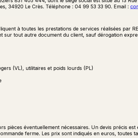
rs 831 405 444, dont le siège social est situé au 13 Rue
mes, 34920 Le Crès. Téléphone : 04 99 53 33 90. Email :
con
iquent à toutes les prestations de services réalisées par 
nt sur tout autre document du client, sauf dérogation expres
rs (VL), utilitaires et poids lourds (PL)
e
et hors pièces éventuellement nécessaires. Un devis précis es
t commande ferme. Les prix sont indiqués en euros, toutes 