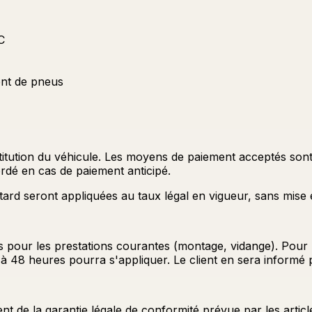
C
ent de pneus
estitution du véhicule. Les moyens de paiement acceptés son
dé en cas de paiement anticipé.
tard seront appliquées au taux légal en vigueur, sans mise
our les prestations courantes (montage, vidange). Pour le
 à 48 heures pourra s'appliquer. Le client en sera informé 
 de la garantie légale de conformité prévue par les artic