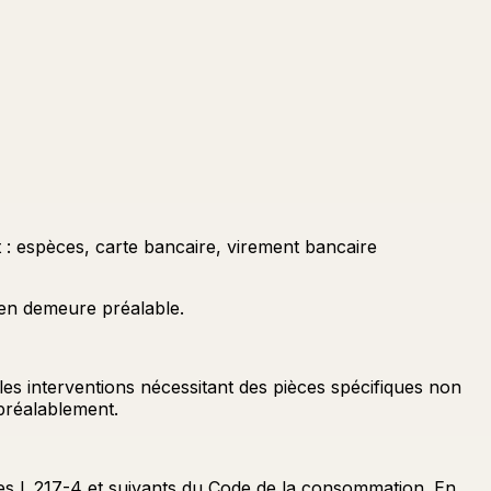
t : espèces, carte bancaire, virement bancaire
 en demeure préalable.
s interventions nécessitant des pièces spécifiques non
préalablement.
les L.217-4 et suivants du Code de la consommation. En