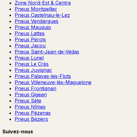
Zone Nord-Est & Centre
Pneus Montpellier
Pneus Castelnau-le-Lez
Pneus Vendargues
Pneus Mauguio
Pneus Lattes
Pneus Pérols
Pneus Jacou
Pneus Saint-Jean-de-Védas
Pneus Lunel
Pneus Le Crès
Pneus Juvignac
Pneus Palavas-les-Flots
Pneus Villeneuve-lès-Maguelone
Pneus Frontignan
Pneus Gigean
Pneus Sète
Pneus Nîmes
Pneus Pézenas
Pneus Béziers
Suivez-nous