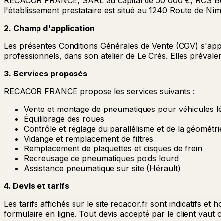
RECACOR FRANCE, SARL au capital de 50 000 €, RCS Bézie
l'établissement prestataire est situé au 1240 Route de Nî
2. Champ d'application
Les présentes Conditions Générales de Vente (CGV) s'appl
professionnels, dans son atelier de Le Crès. Elles prévale
3. Services proposés
RECACOR FRANCE propose les services suivants :
Vente et montage de pneumatiques pour véhicules lége
Équilibrage des roues
Contrôle et réglage du parallélisme et de la géométri
Vidange et remplacement de filtres
Remplacement de plaquettes et disques de frein
Recreusage de pneumatiques poids lourd
Assistance pneumatique sur site (Hérault)
4. Devis et tarifs
Les tarifs affichés sur le site recacor.fr sont indicatifs 
formulaire en ligne. Tout devis accepté par le client vau