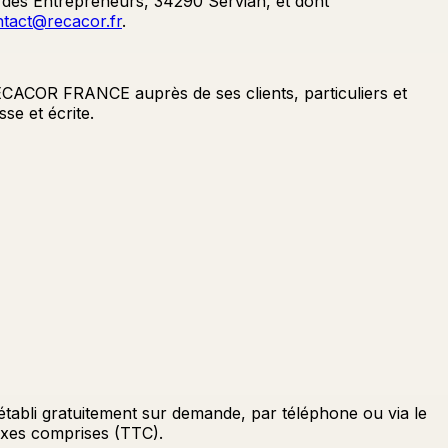
 des Entrepreneurs, 34290 Servian, et dont
tact@recacor.fr
.
RECACOR FRANCE auprès de ses clients, particuliers et
se et écrite.
t établi gratuitement sur demande, par téléphone ou via le
taxes comprises (TTC).