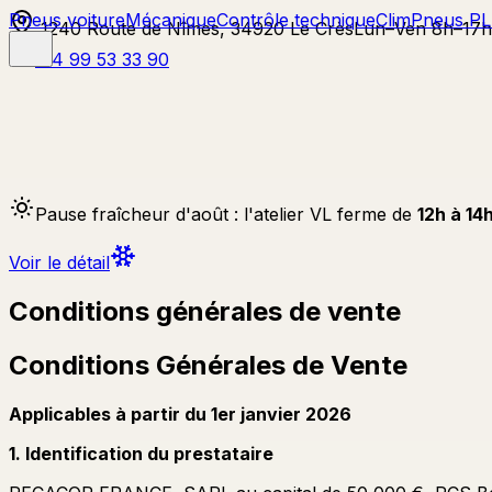
Pneus voiture
Mécanique
Contrôle technique
Clim
Pneus PL
1240 Route de Nîmes, 34920 Le Crès
Lun–Ven 8h–17h
04 99 53 33 90
Pause fraîcheur d'août :
l'atelier VL ferme de
12h à 14
Voir le détail
Conditions générales de vente
Conditions Générales de Vente
Applicables à partir du 1er janvier 2026
1. Identification du prestataire