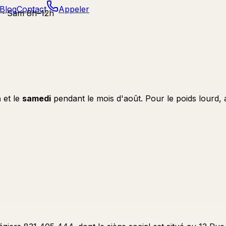
Blog
Contact
Appeler
 · Sam 8h–12h
h
et le
samedi
pendant le mois d'août. Pour le poids lourd,