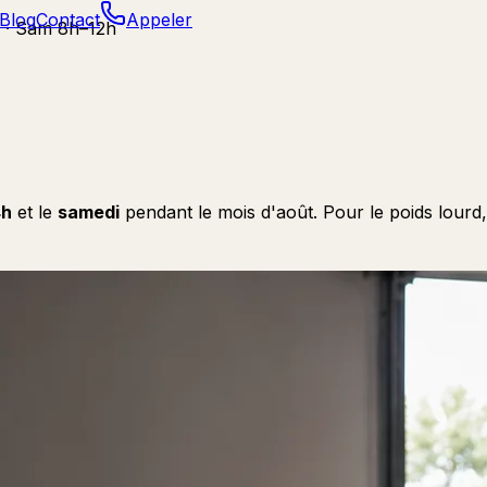
Blog
Contact
Appeler
 · Sam 8h–12h
4h
et le
samedi
pendant le mois d'août. Pour le poids lourd