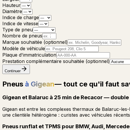
Hauteur
Diamètre
Indice de charge
Indice de vitesse
Type de pneu
Nombre de pneus
Marque souhaitée (optionnel)
Modèle de véhicule
Plaque d'immatriculation
Prestation complémentaire souhaitée (optionnel)
Continuer
Pneus
à Gigean
— tout ce qu'il faut sa
Gigean et Balaruc à 25 min de Recacor — double c
Gigean est entre les complexes thermaux de Balaruc-les
une clientèle hétérogène : curistes avec véhicules récents
Pneus runflat et TPMS pour BMW, Audi, Mercede