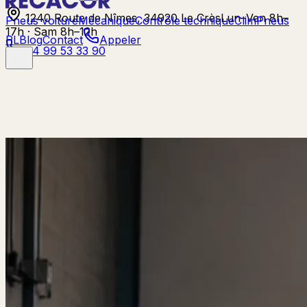
1240 Route de Nîmes, 34920 Le Crès
Lun–Ven 8h–
Pneus voiture
Mécanique
Contrôle technique
Clim
Pneus
17h · Sam 8h–12h
PL
Blog
Contact
Appeler
04 99 53 33 90