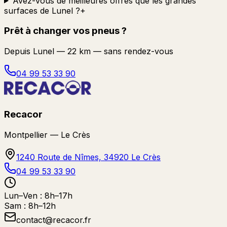
Avez-vous de meilleures offres que les grandes
surfaces de Lunel ?
+
Prêt à changer vos pneus ?
Depuis
Lunel
—
22 km
— sans rendez-vous
04 99 53 33 90
Recacor
Montpellier — Le Crès
1240 Route de Nîmes, 34920 Le Crès
04 99 53 33 90
Lun–Ven : 8h–17h
Sam : 8h–12h
contact@recacor.fr