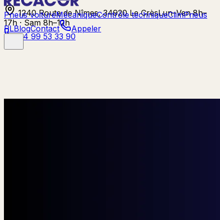
1240 Route de Nîmes, 34920 Le Crès
Lun–Ven 8h–
Pneus voiture
Mécanique
Contrôle technique
Clim
Pneus
17h · Sam 8h–12h
PL
Blog
Contact
Appeler
04 99 53 33 90