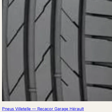
Pneus Villetelle — Recacor Garage Hérault