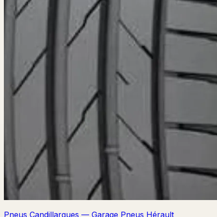
Pneus Candillargues — Garage Pneus Hérault