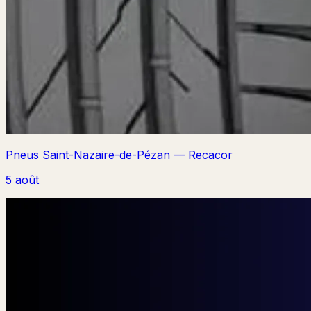
Pneus Saint-Nazaire-de-Pézan — Recacor
5 août