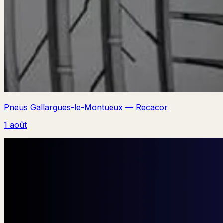
Pneus Gallargues-le-Montueux — Recacor
1 août