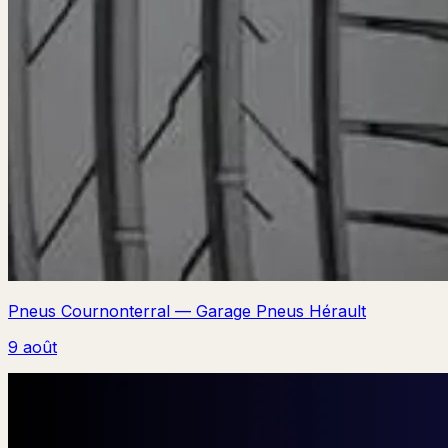
Pneus Cournonterral — Garage Pneus Hérault
9 août