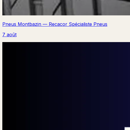
Pneus Montbazin — Recacor Spécialiste Pneus
7 août