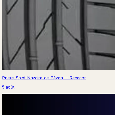
Pneus Saint-Nazaire-de-Pézan — Recacor
5 août