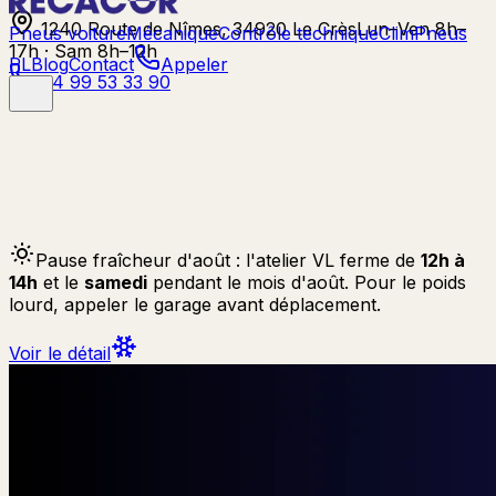
1240 Route de Nîmes, 34920 Le Crès
Lun–Ven 8h–
Pneus voiture
Mécanique
Contrôle technique
Clim
Pneus
17h · Sam 8h–12h
PL
Blog
Contact
Appeler
04 99 53 33 90
Pause fraîcheur d'août :
l'atelier VL ferme de
12h à
14h
et le
samedi
pendant le mois d'août. Pour le poids
lourd, appeler le garage avant déplacement.
Voir le détail