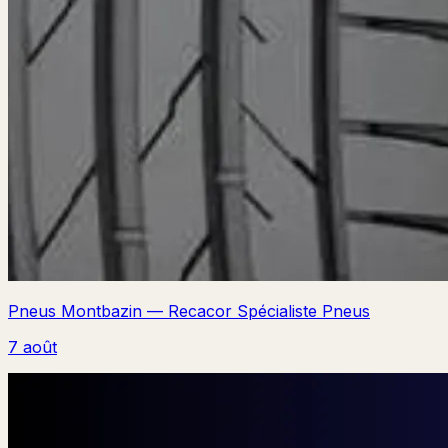
Pneus Montbazin — Recacor Spécialiste Pneus
7 août