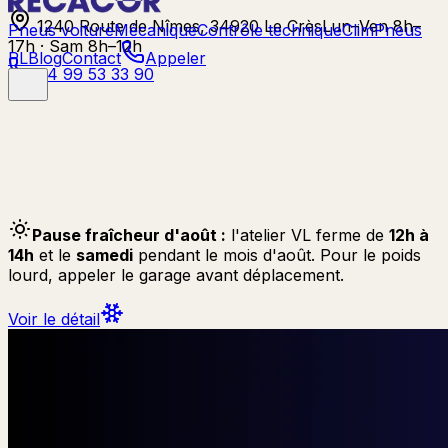
1240 Route de Nîmes, 34920 Le Crès
Lun–Ven 8h–
Pneus voiture
Mécanique
Contrôle technique
Clim
Pneus
17h · Sam 8h–12h
PL
Blog
Contact
Appeler
04 99 53 33 90
Pause fraîcheur d'août :
l'atelier VL ferme de
12h à
14h
et le
samedi
pendant le mois d'août. Pour le poids
lourd, appeler le garage avant déplacement.
Voir le détail