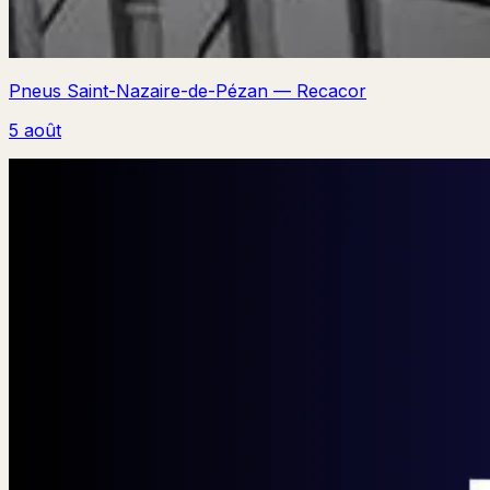
Pneus Saint-Nazaire-de-Pézan — Recacor
5 août