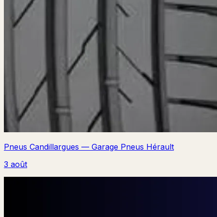
Pneus Candillargues — Garage Pneus Hérault
3 août