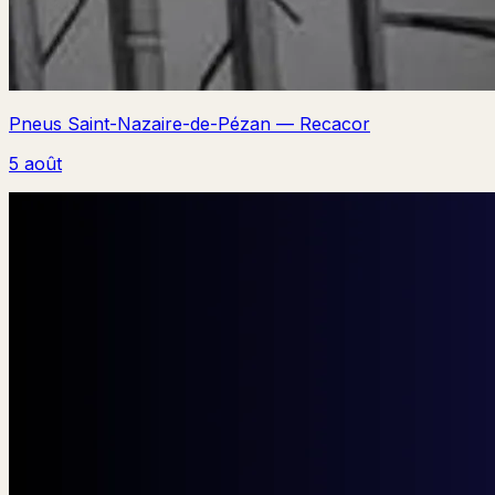
Pneus Saint-Nazaire-de-Pézan — Recacor
5 août