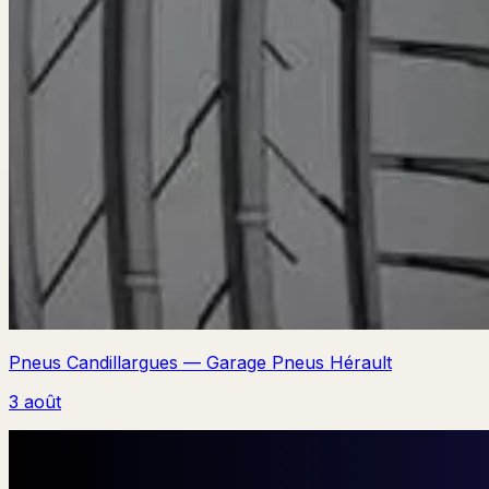
Pneus Candillargues — Garage Pneus Hérault
3 août