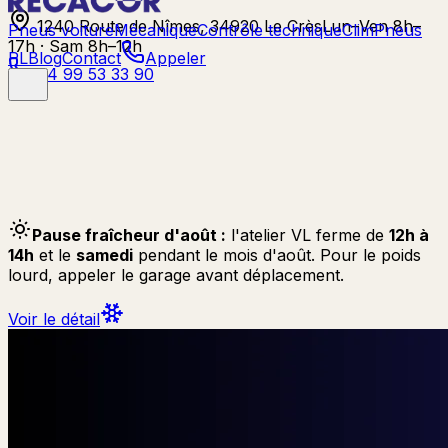
1240 Route de Nîmes, 34920 Le Crès
Lun–Ven 8h–
Pneus voiture
Mécanique
Contrôle technique
Clim
Pneus
17h · Sam 8h–12h
PL
Blog
Contact
Appeler
04 99 53 33 90
Pause fraîcheur d'août :
l'atelier VL ferme de
12h à
14h
et le
samedi
pendant le mois d'août. Pour le poids
lourd, appeler le garage avant déplacement.
Voir le détail