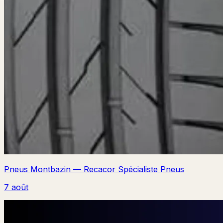
Pneus Montbazin — Recacor Spécialiste Pneus
7 août