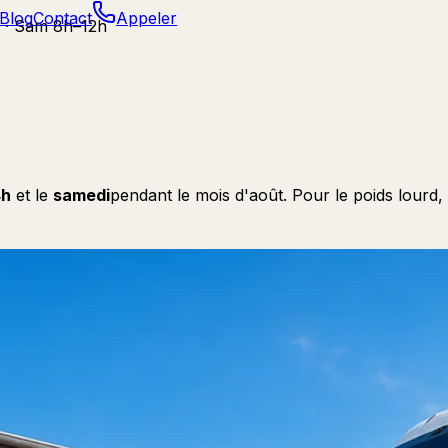
Blog
Contact
Appeler
 · Sam 8h–12h
4h
et le
samedi
pendant le mois d'août. Pour le poids lourd